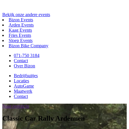
Bekijk onze andere events
Bizon Events
Arden Events
Kaag Events
Fries Events
Sloep Events
Bizon Bike Company
071-750 3184
Contact
Over Bizon
Bedrijfsuitjes
Locaties
AutoGame
Maatwerk
Contact
Naar overzicht
Classic Car Rally Ardennen