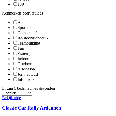
100+
Kenmerken bedrijfsuitjes
Actief
Sportief
Competitief
Rolstoelvriendelijk
Teambuilding
Fun
Waterrijk
Indoor
Outdoor
All-season
Jong & Oud
Informatief
Er zijn
6
bedrijfsuitjes gevonden
Bekijk uitje
Classic Car Rally Ardennen