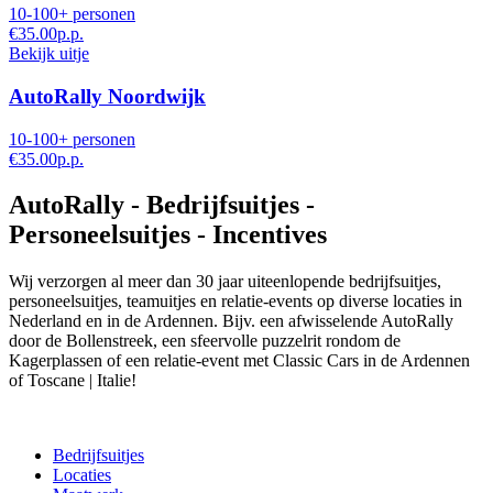
10-100+ personen
€35.00
p.p.
Bekijk uitje
AutoRally Noordwijk
10-100+ personen
€35.00
p.p.
AutoRally - Bedrijfsuitjes -
Personeelsuitjes - Incentives
Wij verzorgen al meer dan 30 jaar uiteenlopende bedrijfsuitjes,
personeelsuitjes, teamuitjes en relatie-events op diverse locaties in
Nederland en in de Ardennen. Bijv. een afwisselende AutoRally
door de Bollenstreek, een sfeervolle puzzelrit rondom de
Kagerplassen of een relatie-event met Classic Cars in de Ardennen
of Toscane | Italie!
Bedrijfsuitjes
Locaties