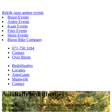
Bekijk onze andere events
Bizon Events
Arden Events
Kaag Events
Fries Events
Sloep Events
Bizon Bike Company
071-750 3184
Contact
Over Bizon
Bedrijfsuitjes
Locaties
AutoGame
Maatwerk
Contact
AutoRally bedrijfsuitjes
De leukste AutoRally's voor iedereen... laat u inspireren en
verrassen...