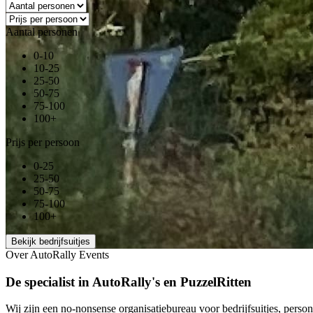
Aantal personen
0-10
10-25
25-50
50-75
75-100
100+
Prijs per persoon
0-25
25-50
50-75
75-100
100+
Bekijk bedrijfsuitjes
Over AutoRally Events
De specialist in AutoRally's en PuzzelRitten
Wij zijn een no-nonsense organisatiebureau voor bedrijfsuitjes, person