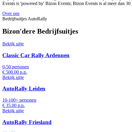
Events is 'powered by' Bizon Events; Bizon Events is al meer dan 30 j
Over ons
Bedrijfsuitjes AutoRally
Bizon'dere Bedrijfsuitjes
Bekijk uitje
Classic Car Rally Ardennen
0-50 personen
€ 500.00
p.p.
Bekijk uitje
AutoRally Leiden
10-100+ personen
€ 35.00
p.p.
Bekijk uitje
AutoRally Friesland