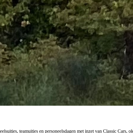
eelsuitjes, teamuitjes en personeelsdagen met inzet van Classic Cars, ol