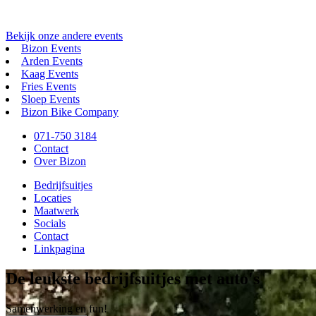
Bekijk onze andere events
Bizon Events
Arden Events
Kaag Events
Fries Events
Sloep Events
Bizon Bike Company
071-750 3184
Contact
Over Bizon
Bedrijfsuitjes
Locaties
Maatwerk
Socials
Contact
Linkpagina
De leukste bedrijfsuitjes met auto's
Samenwerking en fun!