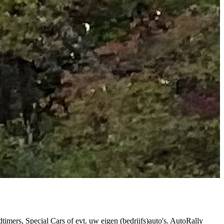
dtimers, Special Cars of evt. uw eigen (bedrijfs)auto's. AutoRally